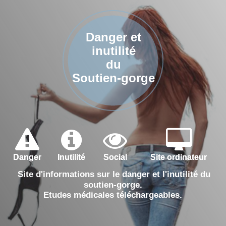
Danger et
inutilité
du
Soutien-gorge
Danger
Inutilité
Social
Site ordinateur
Site d'informations sur le danger et l'inutilité du
soutien-gorge.
Etudes médicales téléchargeables.