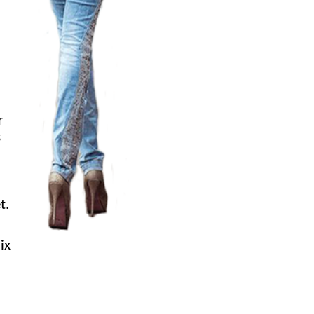
r
s
t.
ix