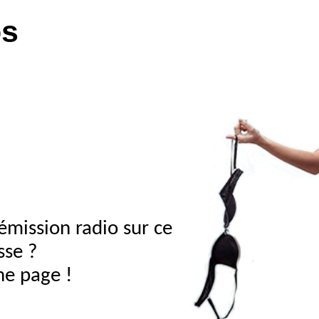
os
émission radio sur ce
sse ?
ne page !